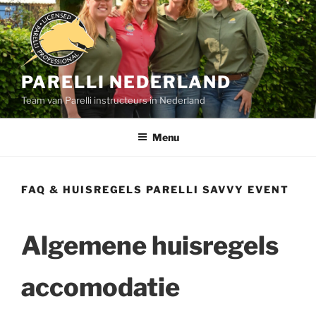
Ga
naar
de
inhoud
PARELLI NEDERLAND
Team van Parelli instructeurs in Nederland
Menu
FAQ & HUISREGELS PARELLI SAVVY EVENT
Algemene huisregels
accomodatie