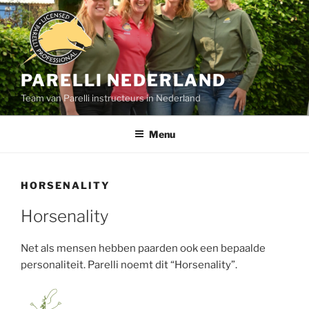
Ga
naar
de
inhoud
PARELLI NEDERLAND
Team van Parelli instructeurs in Nederland
Menu
HORSENALITY
Horsenality
Net als mensen hebben paarden ook een bepaalde
personaliteit. Parelli noemt dit “Horsenality”.